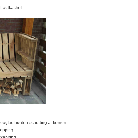
 houtkachel.
douglas houten schutting af komen.
kapping.
rkapping.